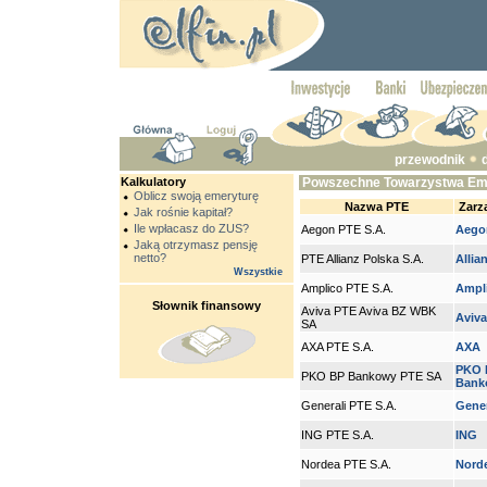
przewodnik
Kalkulatory
Powszechne Towarzystwa Em
Oblicz swoją emeryturę
Nazwa PTE
Zarz
Jak rośnie kapitał?
Ile wpłacasz do ZUS?
Aegon PTE S.A.
Aego
Jaką otrzymasz pensję
netto?
PTE Allianz Polska S.A.
Allia
Wszystkie
Amplico PTE S.A.
Ampl
Słownik finansowy
Aviva PTE Aviva BZ WBK
Aviva
SA
AXA PTE S.A.
AXA
PKO 
PKO BP Bankowy PTE SA
Bank
Generali PTE S.A.
Gener
ING PTE S.A.
ING
Nordea PTE S.A.
Nord