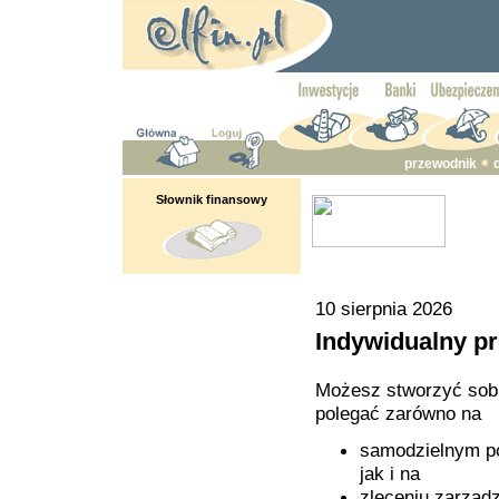
przewodnik
Słownik finansowy
10 sierpnia 2026
Indywidualny p
Możesz stworzyć sobi
polegać zarówno na
samodzielnym po
jak i na
zleceniu zarząd