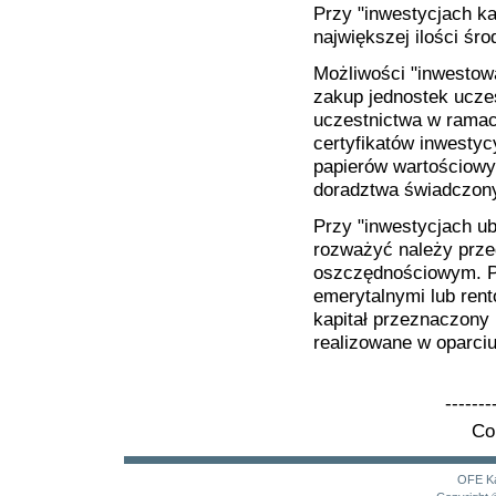
Przy "inwestycjach ka
największej ilości śr
Możliwości "inwestow
zakup jednostek ucze
uczestnictwa w ramac
certyfikatów inwestyc
papierów wartościowyc
doradztwa świadczony
Przy "inwestycjach ub
rozważyć należy prze
oszczędnościowym. P
emerytalnymi lub ren
kapitał przeznaczony
realizowane w oparci
-------
Co
OFE
K