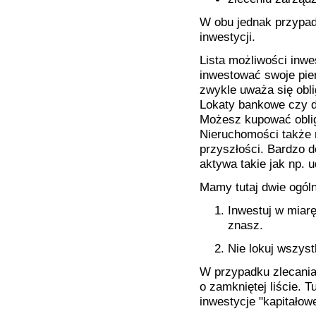
W obu jednak przypadk
inwestycji.
Lista możliwości inwe
inwestować swoje pie
zwykle uważa się obl
Lokaty bankowe czy d
Możesz kupować oblig
Nieruchomości także 
przyszłości. Bardzo 
aktywa takie jak np. 
Mamy tutaj dwie ogól
Inwestuj w miarę
znasz.
Nie lokuj wszys
W przypadku zlecani
o zamkniętej liście. 
inwestycje "kapitałow