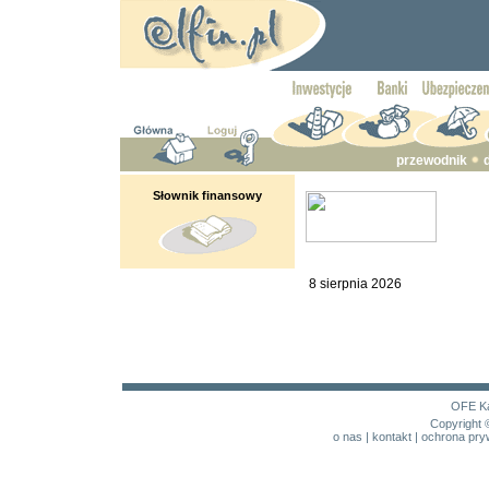
przewodnik
Słownik finansowy
8 sierpnia 2026
OFE
K
Copyright 
o nas
|
kontakt
|
ochrona pry