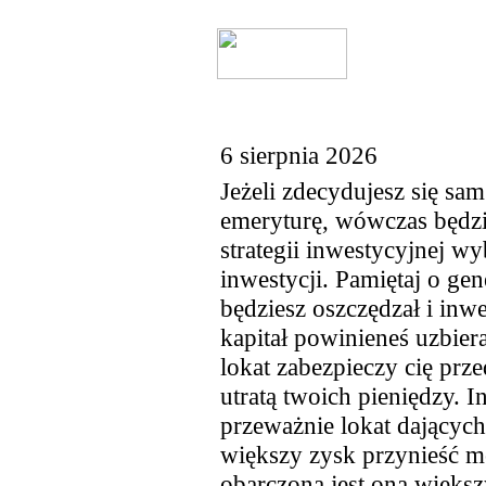
6 sierpnia 2026
Jeżeli zdecydujesz się sa
emeryturę, wówczas będz
strategii inwestycyjnej 
inwestycji. Pamiętaj o gen
będziesz oszczędzał i inw
kapitał powinieneś uzbie
lokat zabezpieczy cię prz
utratą twoich pieniędzy. 
przeważnie lokat dających
większy zysk przynieść m
obarczona jest ona więks